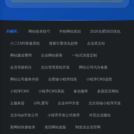
关键词：
网站收录技巧
学校网站策划
2026合肥GEO优化
小二CMS客服系统
搜索引擎优化趋势
企业英文站
网站建设费用
企业网站获客
一站式深度定制
会员等级积分
后台管理系统开发
网站公司代办备案
网站公司服务内容
合肥做小程序找谁
小程序CMS选型
小程序CMS
小程序CMS系统
备份频率
多国语言网站
云服务器
URL重写
企业APP开发
北京高端小程序开发
北京App开发公司
小程序开发公司推荐
外贸企业建站
新网站快速收录
老旧网站改版
制造业企业官网