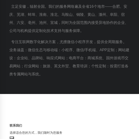
立足安徽，辐射全国。我们的服务网络遍及全省16个地市——合肥、安
庆、芜湖、蚌埠、淮南、淮北、马鞍山、铜陵、黄山、滁州、阜阳、宿
州、六安、亳州、池州、宣城，同时为全国范围内接受异地协作的企业、
公司与机构提供定制化技术支持与服务保障。
专注互联网数字化解决方案，尤擅微信小程序开发，提供全周期服务。
业务涵盖：微信生态与移动端：小程序、微信/手机端、APP定制；网站建
设：企业站、品牌站、响应式网站；电商平台：商城系统、国外游戏币交
易网站；行业网站：旅游、英文外贸、教育培训；个性定制：按需打造各
类专属网站与系统。
联系我们
选择适合您的方式，我们随时为您服务