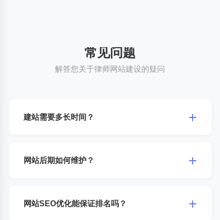
常见问题
解答您关于律师网站建设的疑问
建站需要多长时间？
一般企业官网建设周期为7-15个工作日，具体时间根据网站功能复
杂度和设计要求而定。我们会在项目开始前提供详细的时间规划
网站后期如何维护？
表，确保按时交付。
我们提供完善的后期维护服务，包括技术支持、数据备份、安全防
护、功能升级等。同时提供专业的后台管理系统，让您轻松管理网
网站SEO优化能保证排名吗？
站内容。