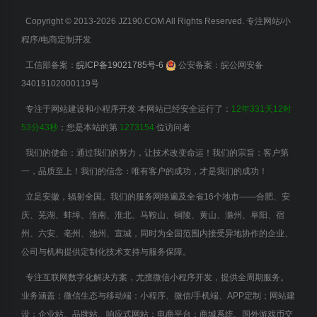
Copyright © 2013-2026 JZ190.COM All Rights Reserved. 专注网站/小
程序/电商定制开发
工信部备案：
皖ICP备19021785号-6
公安备案：皖公网安备
34019102000119号
专注于网站建设和小程序开发 本网站已经安全运行了：
12年331天12时
53分44秒
；您是本站的第
1273154
位访问者
我们的使命：通过我们的努力，让技术改变命运！我们的宗旨：客户第
一，品质至上！我们的信念：唯有客户的成功，才是我们的成功！
立足安徽，辐射全国。我们的服务网络遍及全省16个地市——合肥、安
庆、芜湖、蚌埠、淮南、淮北、马鞍山、铜陵、黄山、滁州、阜阳、宿
州、六安、亳州、池州、宣城，同时为全国范围内接受异地协作的企业、
公司与机构提供定制化技术支持与服务保障。
专注互联网数字化解决方案，尤擅微信小程序开发，提供全周期服务。
业务涵盖：微信生态与移动端：小程序、微信/手机端、APP定制；网站建
设：企业站、品牌站、响应式网站；电商平台：商城系统、国外游戏币交