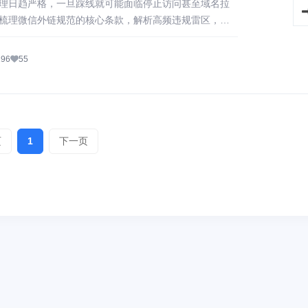
理日趋严格，一旦踩线就可能面临停止访问甚至域名拉
梳理微信外链规范的核心条款，解析高频违规雷区，并
帮企业在合规框架下实现高效运营。
196
55
页
1
下一页