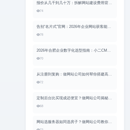
报价从几千到几十万：拆解网站建设费用背后的真实构成
74
告别“名片式”官网：2026年企业网站获客能力升级的完整路径
78
2026年合肥企业数字化选型指南：小二CMS深度定制如何化解开发困局
70
从注册到复购：做网站公司如何帮你搭建高转化的会员体系？
72
定制后台比买现成还便宜？做网站公司揭秘后台管理系统开发的全貌
68
网站选服务器如同选房子？做网站公司教你从零选对配置
72