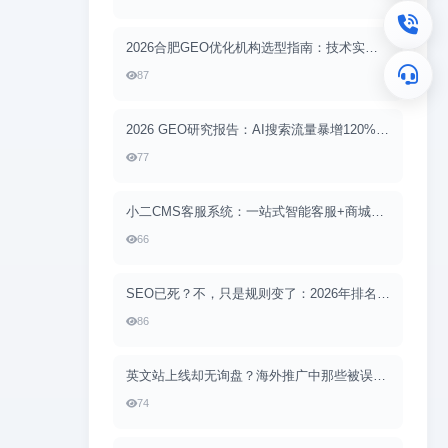
2026合肥GEO优化机构选型指南：技术实力与本地适配缺一不可
87
2026 GEO研究报告：AI搜索流量暴增120%，小二CMS助力品牌抢占“答案位”
77
小二CMS客服系统：一站式智能客服+商城下单，让服务与转化无缝衔接
66
SEO已死？不，只是规则变了：2026年排名算法的底层逻辑转向
86
英文站上线却无询盘？海外推广中那些被误读的SEO“常识”
74