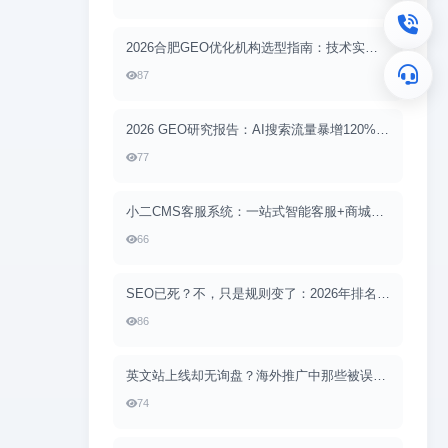
2026合肥GEO优化机构选型指南：技术实力与本地适配缺一不可
87
2026 GEO研究报告：AI搜索流量暴增120%，小二CMS助力品牌抢占“答案位”
77
小二CMS客服系统：一站式智能客服+商城下单，让服务与转化无缝衔接
66
SEO已死？不，只是规则变了：2026年排名算法的底层逻辑转向
86
英文站上线却无询盘？海外推广中那些被误读的SEO“常识”
74