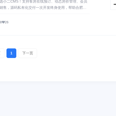
选小二CMS！支持客房在线预订、动态房价管理、会员
销售，源码私有化交付一次开发终身使用，帮助合肥酒
构建自己的私域预订渠道。
8
26
页
1
下一页