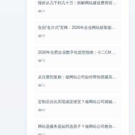
报价从几千到几十万：拆解网站建设费用背后的真实构成
74
告别“名片式”官网：2026年企业网站获客能力升级的完整路径
78
2026年合肥企业数字化选型指南：小二CMS深度定制如何化解开发困局
70
从注册到复购：做网站公司如何帮你搭建高转化的会员体系？
71
定制后台比买现成还便宜？做网站公司揭秘后台管理系统开发的全貌
68
网站选服务器如同选房子？做网站公司教你从零选对配置
72