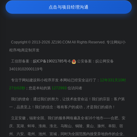
点击与项目经理沟通
Copyright © 2013-2026 JZ190.COM All Rights Reserved. 专注网站/小
程序/电商定制开发
工信部备案：
皖ICP备19021785号-6
公安备案：皖公网安备
34019102000119号
专注于网站建设和小程序开发 本网站已经安全运行了：
12年331天10时
27分02秒
；您是本站的第
1272993
位访问者
我们的使命：通过我们的努力，让技术改变命运！我们的宗旨：客户第
一，品质至上！我们的信念：唯有客户的成功，才是我们的成功！
立足安徽，辐射全国。我们的服务网络遍及全省16个地市——合肥、安
庆、芜湖、蚌埠、淮南、淮北、马鞍山、铜陵、黄山、滁州、阜阳、宿
州、六安、亳州、池州、宣城，同时为全国范围内接受异地协作的企业、