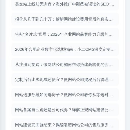
英文站上线却无询盘？海外推广中那些被误读的SEO“常识”
报价从几千到几十万：拆解网站建设费用背后的真实构成
告别“名片式”官网：2026年企业网站获客能力升级的完整路径
2026年合肥企业数字化选型指南：小二CMS深度定制如何化解开发困局
从注册到复购：做网站公司如何帮你搭建高转化的会员体系？
定制后台比买现成还便宜？做网站公司揭秘后台管理系统开发的全貌
网站选服务器如同选房子？做网站公司教你从零选对配置
网站备案自己跑还是公司代办？详解正规网站建设公司的备案全流程服务（含小二CMS备案实战）
网站建设完工就结束？揭秘靠谱网站公司的售后服务清单（含小二CMS实战解读）