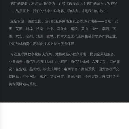
我们的使命：通过我们的努力，让技术改变命运！我们的宗旨：客户第
一，品质至上！我们的信念：唯有客户的成功，才是我们的成功！
立足安徽，辐射全国。我们的服务网络遍及全省16个地市——合肥、安
庆、芜湖、蚌埠、淮南、淮北、马鞍山、铜陵、黄山、滁州、阜阳、宿
州、六安、亳州、池州、宣城，同时为全国范围内接受异地协作的企业、
公司与机构提供定制化技术支持与服务保障。
专注互联网数字化解决方案，尤擅微信小程序开发，提供全周期服务。
业务涵盖：微信生态与移动端：小程序、微信/手机端、APP定制；网站建
设：企业站、品牌站、响应式网站；电商平台：商城系统、国外游戏币交
易网站；行业网站：旅游、英文外贸、教育培训；个性定制：按需打造各
类专属网站与系统。