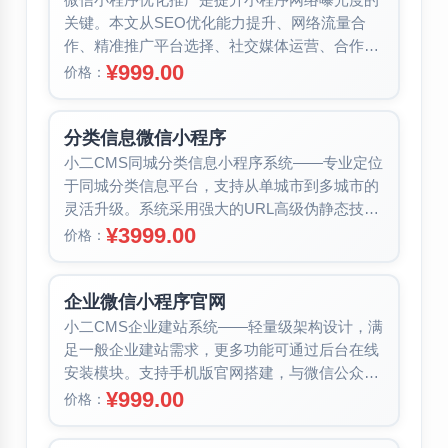
关键。本文从SEO优化能力提升、网络流量合
作、精准推广平台选择、社交媒体运营、合作活
动策划、线下推广、用户体验优化七大...
¥999.00
价格：
分类信息微信小程序
小二CMS同城分类信息小程序系统——专业定位
于同城分类信息平台，支持从单城市到多城市的
灵活升级。系统采用强大的URL高级伪静态技
术，实现按分类、地域拼音的伪静态...
¥3999.00
价格：
企业微信小程序官网
小二CMS企业建站系统——轻量级架构设计，满
足一般企业建站需求，更多功能可通过后台在线
安装模块。支持手机版官网搭建，与微信公众号
结合可轻松实现微官网。内置文章、...
¥999.00
价格：